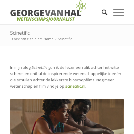
Scinetific
U bevindt zich hier:
Home
/
Scinetific
In mijn blog
Scinetific
gun ik de lezer een blik achter het witte
scherm en onthul de inspirerende wetenschappelijke ideeën
die schuilen achter de lekkerste bioscoopfilms. Nog meer
wetenschap en film vind je op
scinetific.nl
.