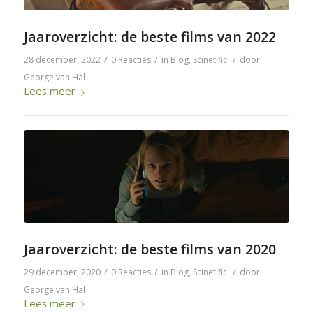
Jaaroverzicht: de beste films van 2022
/
/
/
28 december, 2022
0 Reacties
in
Blog
,
Scinetific
door
George van Hal
Lees meer
Jaaroverzicht: de beste films van 2020
/
/
/
29 december, 2020
0 Reacties
in
Blog
,
Scinetific
door
George van Hal
Lees meer