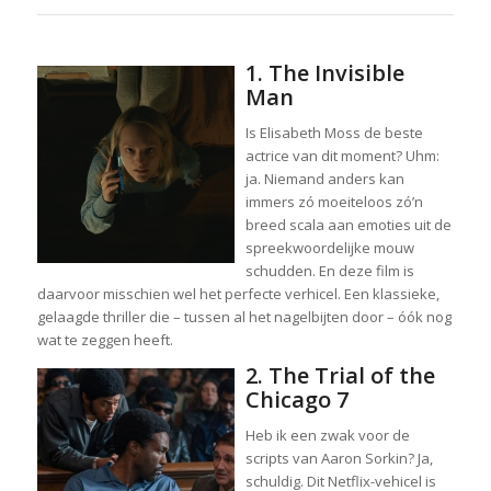
1. The Invisible
Man
Is Elisabeth Moss de beste
actrice van dit moment? Uhm:
ja. Niemand anders kan
immers zó moeiteloos zó’n
breed scala aan emoties uit de
spreekwoordelijke mouw
schudden. En deze film is
daarvoor misschien wel het perfecte verhicel. Een klassieke,
gelaagde thriller die – tussen al het nagelbijten door – óók nog
wat te zeggen heeft.
2. The Trial of the
Chicago 7
Heb ik een zwak voor de
scripts van Aaron Sorkin? Ja,
schuldig. Dit Netflix-vehicel is