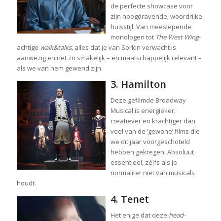
de perfecte showcase voor
zijn hoogdravende, woordrijke
huisstijl. Van meeslepende
monologen tot
The West Wing
-
achtige
walk&talks
, alles dat je van Sorkin verwacht is
aanwezig en net zo smakelijk – en maatschappelijk relevant –
als we van hem gewend zijn.
3. Hamilton
Deze gefilmde Broadway
Musical is energieker,
creatiever en krachtiger dan
veel van de ‘gewone’ films die
we dit jaar voorgeschoteld
hebben gekregen. Absoluut
essentieel, zélfs als je
normaliter niet van musicals
houdt.
4. Tenet
Het enige dat deze
head-