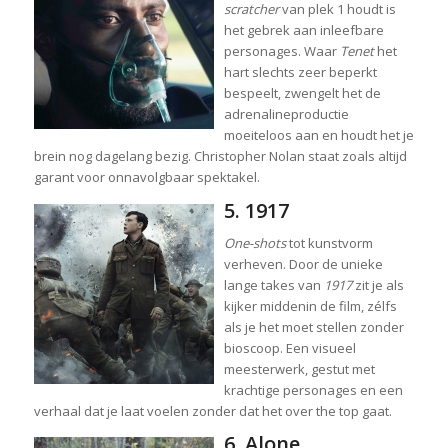
scratcher
van plek 1 houdt is
het gebrek aan inleefbare
personages. Waar
Tenet
het
hart slechts zeer beperkt
bespeelt, zwengelt het de
adrenalineproductie
moeiteloos aan en houdt het je
brein nog dagelang bezig. Christopher Nolan staat zoals altijd
garant voor onnavolgbaar spektakel.
5. 1917
One-shots
tot kunstvorm
verheven. Door de unieke
lange takes van
1917
zit je als
kijker middenin de film, zélfs
als je het moet stellen zonder
bioscoop. Een visueel
meesterwerk, gestut met
krachtige personages en een
verhaal dat je laat voelen zonder dat het over the top gaat.
6. Alone