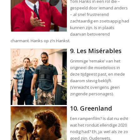
Tom Hanks in een rol die –
gespeeld door iemand anders
– al snel frustrerend
zachtaardig en zoetsappig had
kunnen zijn. Is in plaats
daarvan betoverend
charmant. Hanks op z’n Hankst.
9. Les Misérables
Grimmige ‘remake’ van het
origineel die moeiteloos in
deze tijdgeest past, en mede
daarom stevig beklijft.
(Verwacht overigens geen
zingende personages).
10. Greenland
Een rampenfilm? Is dat nu echt
wat het ronduit ellendige 2020
nodig had? Eh, ja: wel als ze zo
goed zijn. Ouderwets,