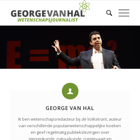
GEORGE VAN HAL
Ik ben wetenschapsredacteur bij
de Volkskrant,
auteur
van verschillende populairwetenschappelijke boeken
en geef regelmatig publiekslezingen over
sterrenkunde, natuurkunde, ruimtevaart en