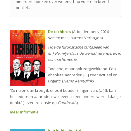
meerdere boeken over wetenschap voor een breed
publiek.
De techbro’s
(Arbeiderspers, 2026,
samen met Laurens Verhagen)
Hoe de futuristische fantasieën van
enkele miljardairs de wereld veranderen in
een nachtmerrie
‘Boeiend, maar ook zorgwekkend. Een
absolute aanrader, […] zeer actueel en
urgent.’ (
Nemo Kennislink
)
‘Zo nu en dan kreeg ik er echt koude rillingen van. […] Ik kan
het iedereen aanraden, we leven in een andere wereld dan je
denkt.’ (Lezersrecensie op
Goodreads
)
meer informatie
Van lightsaber tot