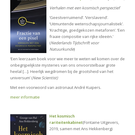
Verhalen met een kosmisch perspectief
‘Geestverruimend’. ‘Verslavend’.
‘Uitmuntende wetenschapsjournalistiek’.
‘Krachtige, goedgekozen metaforen’. ‘Een
fraaie compositie van rijke ideeën.’
(
Nederlands Tijdschrift voor
Natuurkunde
)
‘Een leerzaam boek voor wie meer te weten wil komen over de
onbegrijpelijkste mysteries van ons onvoorstelbaar grote
heelal […]. Heerlijk wegdromen bij de grootsheid van het
universum’ (
New Scientist)
Met een voorwoord van astronaut André Kuipers.
meer informatie
Het kosmisch
rariteitenkabinet
(Fontaine Uitgevers,
2019, samen met Ans Hekkenberg)