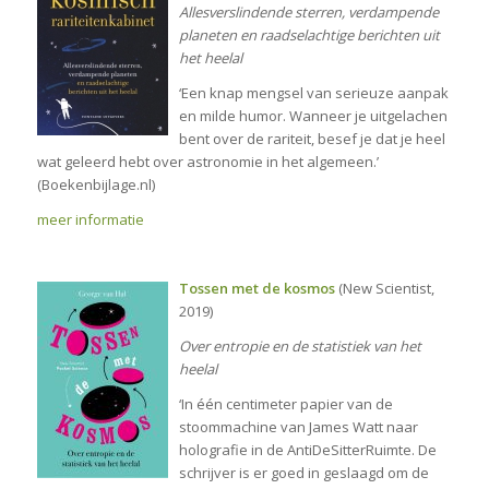
Allesverslindende sterren, verdampende
planeten en raadselachtige berichten uit
het heelal
‘Een knap mengsel van serieuze aanpak
en milde humor. Wanneer je uitgelachen
bent over de rariteit, besef je dat je heel
wat geleerd hebt over astronomie in het algemeen.’
(Boekenbijlage.nl)
meer informatie
Tossen met de kosmos
(New Scientist,
2019)
Over entropie en de statistiek van het
heelal
‘In één centimeter papier van de
stoommachine van James Watt naar
holografie in de AntiDeSitterRuimte. De
schrijver is er goed in geslaagd om de