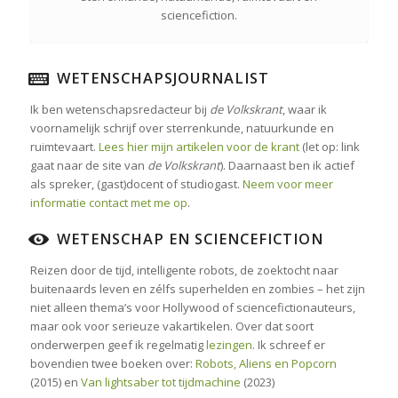
sciencefiction.
WETENSCHAPSJOURNALIST
Ik ben wetenschapsredacteur bij
de Volkskrant
, waar ik
voornamelijk schrijf over sterrenkunde, natuurkunde en
ruimtevaart.
Lees hier mijn artikelen voor de krant
(let op: link
gaat naar de site van
de Volkskrant
). Daarnaast ben ik actief
als spreker, (gast)docent of studiogast.
Neem voor meer
informatie contact met me op
.
WETENSCHAP EN SCIENCEFICTION
Reizen door de tijd, intelligente robots, de zoektocht naar
buitenaards leven en zélfs superhelden en zombies – het zijn
niet alleen thema’s voor Hollywood of sciencefictionauteurs,
maar ook voor serieuze vakartikelen. Over dat soort
onderwerpen geef ik regelmatig
lezingen
. Ik schreef er
bovendien twee boeken over:
Robots, Aliens en Popcorn
(2015) en
Van lightsaber tot tijdmachine
(2023)