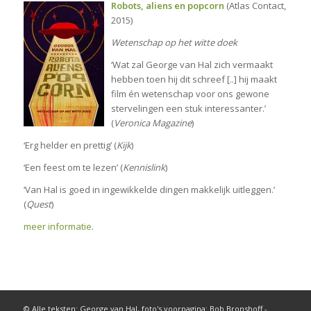
Robots, aliens en popcorn
(Atlas Contact,
2015)
Wetenschap op het witte doek
‘Wat zal George van Hal zich vermaakt
hebben toen hij dit schreef [..] hij maakt
film én wetenschap voor ons gewone
stervelingen een stuk interessanter.’
(
Veronica Magazine
)
‘Erg helder en prettig’ (
Kijk
)
‘Een feest om te lezen’ (
Kennislink
)
‘Van Hal is goed in ingewikkelde dingen makkelijk uitleggen.’
(
Quest
)
meer informatie
.
© Alle teksten: George van Hal, foto's voorpagina: Bob Bronshoff -