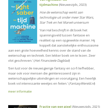
tijdmachine
(Nieuwezijds, 2023)
Hoe de wetenschap werkt aan
technologie uit onder meer Star Wars,
Star Trek en het Marvel-universum
‘Van Hal beschrijft in dit boek het
spanningsveld tussen fantasie en
realiteit op een opgewekte manier. Hij
koppelt dat aanstekelijke enthousiasme
aan een grote hoeveelheid kennis over de stand van de
wetenschap en techniek. Een lekker boek om te lezen. Zeer
vlot geschreven.’ (
Het Financieele Dagblad
)
‘Een lust voor de nieuwsgierige fantasy en sci-fi liefhebber,
maar ook voor mensen die geïnteresseerd zijn in
wetenschappelijke uitvindingen en vooruitgang. Een heerlijk
boek vol interessante weetjes en feiten.’ (
FantasyWereld.nl
)
meer informatie
Fractie van een pixel
(Nieuwezijds, 2021)