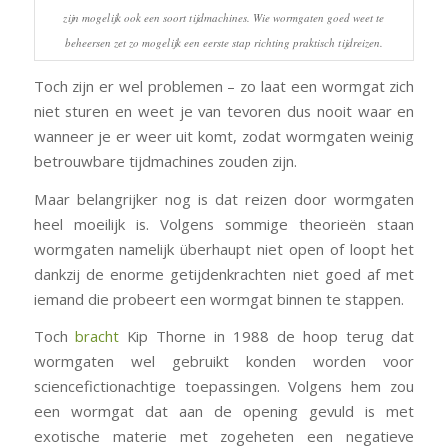
zijn mogelijk ook een soort tijdmachines. Wie wormgaten goed weet te
beheersen zet zo mogelijk een eerste stap richting praktisch tijdreizen.
Toch zijn er wel problemen – zo laat een wormgat zich
niet sturen en weet je van tevoren dus nooit waar en
wanneer je er weer uit komt, zodat wormgaten weinig
betrouwbare tijdmachines zouden zijn.
Maar belangrijker nog is dat reizen door wormgaten
heel moeilijk is. Volgens sommige theorieën staan
wormgaten namelijk überhaupt niet open of loopt het
dankzij de enorme getijdenkrachten niet goed af met
iemand die probeert een wormgat binnen te stappen.
Toch
bracht
Kip Thorne in 1988 de hoop terug dat
wormgaten wel gebruikt konden worden voor
sciencefictionachtige toepassingen. Volgens hem zou
een wormgat dat aan de opening gevuld is met
exotische materie met zogeheten een negatieve