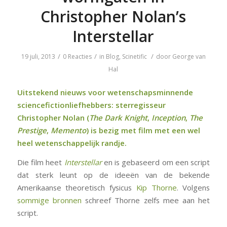
Christopher Nolan’s
Interstellar
/
/
/
19 juli, 2013
0 Reacties
in
Blog
,
Scinetific
door
George van
Hal
Uitstekend
nieuws
voor wetenschapsminnende
sciencefictionliefhebbers: sterregisseur
Christopher Nolan (
The Dark Knight
,
Inception
,
The
Prestig
e
,
Memento
) is bezig met film met een wel
heel wetenschappelijk randje.
Die film heet
Interstellar
en is gebaseerd om een script
dat sterk leunt op de ideeën van de bekende
Amerikaanse theoretisch fysicus
Kip Thorne
. Volgens
sommige bronnen
schreef Thorne zelfs mee aan het
script.