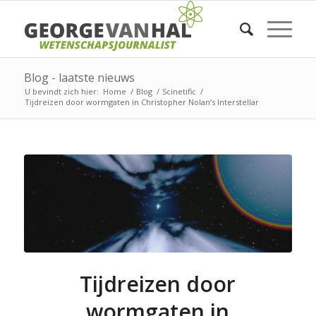
Blog - laatste nieuws
U bevindt zich hier:
Home
/
Blog
/
Scinetific
/
Tijdreizen door wormgaten in Christopher Nolan’s Interstellar
Tijdreizen door
wormgaten in