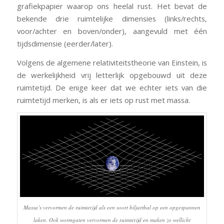
grafiekpapier waarop ons heelal rust. Het bevat de
bekende drie ruimtelijke dimensies (links/rechts,
voor/achter en boven/onder), aangevuld met één
tijdsdimensie (eerder/later).
Volgens de algemene relativiteitstheorie van Einstein, is
de werkelijkheid vrij letterlijk opgebouwd uit deze
ruimtetijd. De enige keer dat we echter iets van die
ruimtetijd merken, is als er iets op rust met massa.
Massa’s vervormen de ruimtetijd als een soort biljartbal op een opgespannen
laken. Ook wormgaten vervormen de ruimtetijd en maken zo wellicht