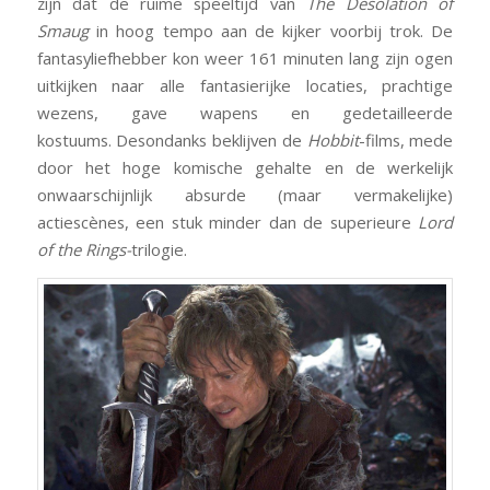
zijn dat de ruime speeltijd van
The Desolation of
Smaug
in hoog tempo aan de kijker voorbij trok. De
fantasyliefhebber kon weer 161 minuten lang zijn ogen
uitkijken naar alle fantasierijke locaties, prachtige
wezens, gave wapens en gedetailleerde
kostuums. Desondanks beklijven de
Hobbit
-films, mede
door het hoge komische gehalte en de werkelijk
onwaarschijnlijk absurde (maar vermakelijke)
actiescènes, een stuk minder dan de superieure
Lord
of the Rings-
trilogie.