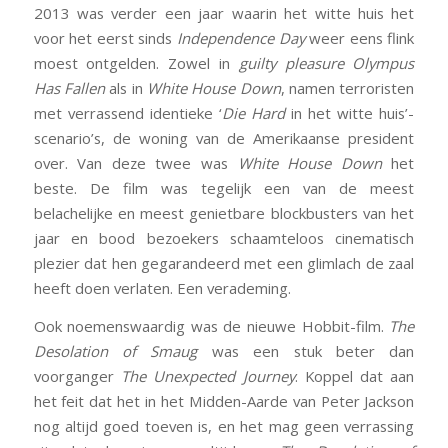
2013 was verder een jaar waarin het witte huis het
voor het eerst sinds
Independence Day
weer eens flink
moest ontgelden. Zowel in
guilty pleasure
Olympus
Has Fallen
als in
White House Down
, namen terroristen
met verrassend identieke ‘
Die Hard
in het witte huis’-
scenario’s, de woning van de Amerikaanse president
over. Van deze twee was
White House Down
het
beste. De film was tegelijk een van de meest
belachelijke en meest genietbare blockbusters van het
jaar en bood bezoekers schaamteloos cinematisch
plezier dat hen gegarandeerd met een glimlach de zaal
heeft doen verlaten. Een verademing.
Ook noemenswaardig was de nieuwe Hobbit-film.
The
Desolation of Smaug
was een stuk beter dan
voorganger
The Unexpected Journey
. Koppel dat aan
het feit dat het in het Midden-Aarde van Peter Jackson
nog altijd goed toeven is, en het mag geen verrassing