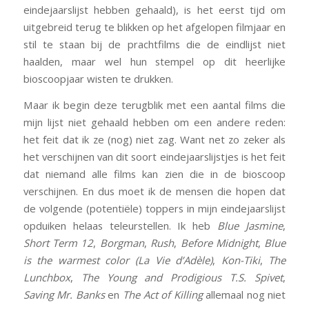
eindejaarslijst hebben gehaald), is het eerst tijd om
uitgebreid terug te blikken op het afgelopen filmjaar en
stil te staan bij de prachtfilms die de eindlijst niet
haalden, maar wel hun stempel op dit heerlijke
bioscoopjaar wisten te drukken.
Maar ik begin deze terugblik met een aantal films die
mijn lijst niet gehaald hebben om een andere reden:
het feit dat ik ze (nog) niet zag. Want net zo zeker als
het verschijnen van dit soort eindejaarslijstjes is het feit
dat niemand alle films kan zien die in de bioscoop
verschijnen. En dus moet ik de mensen die hopen dat
de volgende (potentiële) toppers in mijn eindejaarslijst
opduiken helaas teleurstellen. Ik heb
Blue Jasmine
,
Short Term 12
,
Borgman
,
Rush
,
Before Midnight
,
Blue
is the warmest color (La Vie d’Adèle)
,
Kon-Tiki
,
The
Lunchbox
,
The Young and Prodigious T.S. Spivet
,
Saving Mr. Banks
en
The Act of Killing
allemaal nog niet