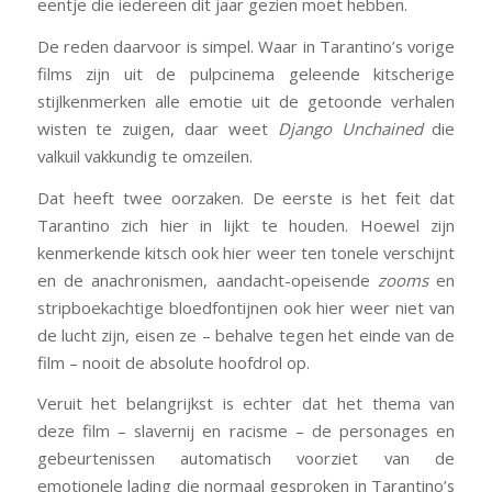
eentje die iedereen dit jaar gezien moet hebben.
De reden daarvoor is simpel. Waar in Tarantino’s vorige
films zijn uit de pulpcinema geleende kitscherige
stijlkenmerken alle emotie uit de getoonde verhalen
wisten te zuigen, daar weet
Django Unchained
die
valkuil vakkundig te omzeilen.
Dat heeft twee oorzaken. De eerste is het feit dat
Tarantino zich hier in lijkt te houden. Hoewel zijn
kenmerkende kitsch ook hier weer ten tonele verschijnt
en de anachronismen, aandacht-opeisende
zooms
en
stripboekachtige bloedfontijnen ook hier weer niet van
de lucht zijn, eisen ze – behalve tegen het einde van de
film – nooit de absolute hoofdrol op.
Veruit het belangrijkst is echter dat het thema van
deze film – slavernij en racisme – de personages en
gebeurtenissen automatisch voorziet van de
emotionele lading die normaal gesproken in Tarantino’s