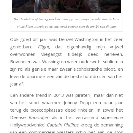
T
he Desolation of Smaug
was beter dan zijn voorganger, minder dan de
Lord
of the Rings-
trilogie en net niet goed genoeg voor de top 20 van dit jaar
Ook goed dit jaar was Denzel Washington in het zeer
genietbare
Flight,
dat eigenhandig mijn vrijwel
overwonnen vliegangst tijdelijk deed herleven.
Bovendien was Washington weer ouderwets subliem in
zijn rol als geniale maar zwaar alcoholistische piloot, en
leverde daarmee een van de beste hoofdrollen van het
jaar af.
Een andere trend in 2013 was piraterij, maar dan niet
van het soort waarmee Johnny Depp een paar jaar
terug de bioscoopkassa’s deed rinkelen. In zowel het
Deense
Kapringen
als in het verrassend superieure
Hollywoodvehikel
Captain Phillips
,
kreeg de bemanning
van een commercieel westers schip het aan de stok