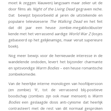
moet ik zeggen: klauwen) langzaam maar zeker uit de
door films als
Night of the Living Dead
gegraven niche.
Dat bewijst bijvoorbeeld al jaren de uitstekende en
populaire televisieserie
The Walking Dead
en het feit
dat dit jaar een heuse zombie-megablockbuster
kende met het verrassend aardige
World War Z
(losjes
gebaseerd op het gelijknamige, maar veruit superieure
boek).
Nog meer bewijs voor de hernieuwde interesse in de
wandelende ondoden, levert het bijzonder charmante
en spitsvondige
Warm Bodies
– een heuse romantische
zombiekomedie.
Van de heerlijke interne monologen van hoofdpersoon
(en zombie) ‘R’, tot de verrassend blij-positieve
boodschap (zombies zijn ook maar mensen!) is
Warm
Bodies
een geslaagde dosis anti-cynisme dat heerlijk
contrasteert met de rest van dit normaal gesproken