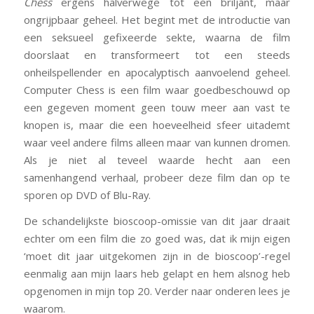
Chess
ergens halverwege tot een briljant, maar
ongrijpbaar geheel. Het begint met de introductie van
een seksueel gefixeerde sekte, waarna de film
doorslaat en transformeert tot een steeds
onheilspellender en apocalyptisch aanvoelend geheel.
Computer Chess
is een film waar goedbeschouwd op
een gegeven moment geen touw meer aan vast te
knopen is, maar die een hoeveelheid sfeer uitademt
waar veel andere films alleen maar van kunnen dromen.
Als je niet al teveel waarde hecht aan een
samenhangend verhaal, probeer deze film dan op te
sporen op DVD of Blu-Ray.
De schandelijkste bioscoop-omissie van dit jaar draait
echter om een film die zo goed was, dat ik mijn eigen
‘moet dit jaar uitgekomen zijn in de bioscoop’-regel
eenmalig aan mijn laars heb gelapt en hem alsnog heb
opgenomen in mijn top 20. Verder naar onderen lees je
waarom.