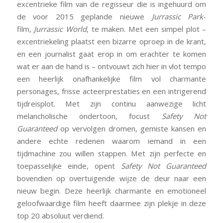
excentrieke film van de regisseur die is ingehuurd om
de voor 2015 geplande nieuwe
Jurrassic Park
-
film,
Jurrassic World
, te maken. Met een simpel plot –
excentriekeling plaatst een bizarre oproep in de krant,
en een journalist gaat erop in om erachter te komen
wat er aan de hand is – ontvouwt zich hier in vlot tempo
een heerlijk onafhankelijke film vol charmante
personages, frisse acteerprestaties en een intrigerend
tijdreisplot. Met zijn continu aanwezige licht
melancholische ondertoon, focust
Safety Not
Guaranteed
op vervolgen dromen, gemiste kansen en
andere echte redenen waarom iemand in een
tijdmachine zou willen stappen. Met zijn perfecte en
toepasselijke einde, opent
Safety Not Guaranteed
bovendien op overtuigende wijze de deur naar een
nieuw begin. Deze heerlijk charmante en emotioneel
geloofwaardige film heeft daarmee zijn plekje in deze
top 20 absoluut verdiend.