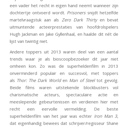
een vader het recht in eigen hand neemt wanneer zijn
dochtertje ontvoerd wordt.
Prisoners
snijdt hetzelfde
martelvraagstuk aan als
Zero Dark Thirty
en bevat
uitmuntende acteerprestaties van hoofdrolspelers
Hugh Jackman en Jake Gyllenhaal, en haalde dit nét de
lijst van twintig niet.
Andere toppers uit 2013 waren deel van een aantal
trends waar je als bioscoopbezoeker dit jaar niet
omheen kon. Zo was de superheldenfilm in 2013
onverminderd populair en succesvol, met toppers
als
Thor: The Dark World
en
Man of Steel
tot gevolg.
Beide films waren uitstekende blockbusters vol
charismatische acteurs, spectaculaire actie en
meeslepende gebeurtenissen en verdienen hier met
recht een eervolle vermelding. De beste
superheldenfilm van het jaar was echter
Iron Man 3
,
dat eigenhandig bewees dat schrijver/regisseur Shane