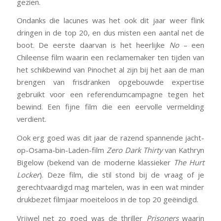
gezien.
Ondanks die lacunes was het ook dit jaar weer flink
dringen in de top 20, en dus misten een aantal net de
boot. De eerste daarvan is het heerlijke
No
– een
Chileense film waarin een reclamemaker ten tijden van
het schikbewind van Pinochet al zijn bij het aan de man
brengen van frisdranken opgebouwde expertise
gebruikt voor een referendumcampagne tegen het
bewind. Een fijne film die een eervolle vermelding
verdient.
Ook erg goed was dit jaar de razend spannende jacht-
op-Osama-bin-Laden-film
Zero Dark Thirty
van Kathryn
Bigelow (bekend van de moderne klassieker
The Hurt
Locker
). Deze film, die stil stond bij de vraag of je
gerechtvaardigd mag martelen, was in een wat minder
drukbezet filmjaar moeiteloos in de top 20 geëindigd.
Vrijwel net zo goed was de thriller
Prisoners
waarin