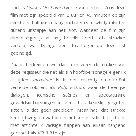
Toch is
Django Unchained
verre van perfect. Zo is deze
film met zijn speeltijd van 2 uur en 45 minuten op zijn
minst een half uur te lang, inclusief een twintig minuten
durend uitstapje aan het slot, wanneer de film zijn
climax eigenlijk al lang bereikt heeft. Iets strakker
verteld, was Django een stuk hoger op deze lijst
geëindigd.
Daarin herkennen we dan toch weer de nukken van
deze regisseur die net als zijn hoofdpersonage eigenlijk
al tijden
unchained
is. In een prachtig en efficiënt
vertelde rolprent als
Pulp Fiction
, waar de heerlijke
dialogen, iconische scènes en spectaculaire
geweldsuitbarstingen in een strak keurslijf gegoten
zitten, is dat geen probleem. Maar haal dat strakke
keurslijf weg, en wat onder het korset schuilt, blijkt een
met afzichtelijk vadsige flappen aan elkaar hangend
gedrocht als
Kill Bill
te zijn.