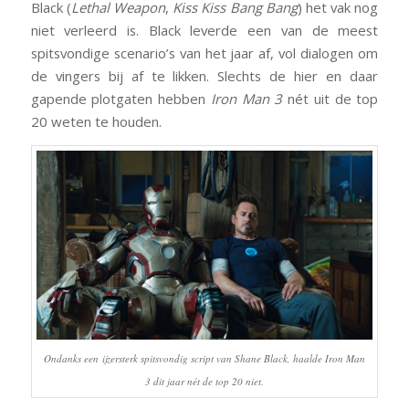
Black (
Lethal Weapon
,
Kiss Kiss Bang Bang
) het vak nog
niet verleerd is. Black leverde een van de meest
spitsvondige scenario’s van het jaar af, vol dialogen om
de vingers bij af te likken. Slechts de hier en daar
gapende plotgaten hebben
Iron Man 3
nét uit de top
20 weten te houden.
Ondanks een ijzersterk spitsvondig script van Shane Black, haalde
Iron Man
3
dit jaar nét de top 20 niet.