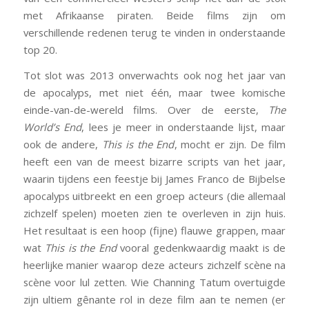
met Afrikaanse piraten. Beide films zijn om
verschillende redenen terug te vinden in onderstaande
top 20.
Tot slot was 2013 onverwachts ook nog het jaar van
de apocalyps, met niet één, maar twee komische
einde-van-de-wereld films. Over de eerste,
The
World’s End
, lees je meer in onderstaande lijst, maar
ook de andere,
This is the End
, mocht er zijn. De film
heeft een van de meest bizarre scripts van het jaar,
waarin tijdens een feestje bij James Franco de Bijbelse
apocalyps uitbreekt en een groep acteurs (die allemaal
zichzelf spelen) moeten zien te overleven in zijn huis.
Het resultaat is een hoop (fijne) flauwe grappen, maar
wat
This is the End
vooral gedenkwaardig maakt is de
heerlijke manier waarop deze acteurs zichzelf scène na
scène voor lul zetten. Wie Channing Tatum overtuigde
zijn ultiem gênante rol in deze film aan te nemen (er