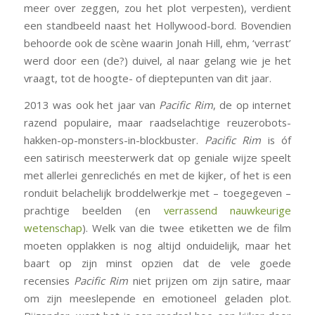
meer over zeggen, zou het plot verpesten), verdient
een standbeeld naast het Hollywood-bord. Bovendien
behoorde ook de scène waarin Jonah Hill, ehm, ‘verrast’
werd door een (de?) duivel, al naar gelang wie je het
vraagt, tot de hoogte- of dieptepunten van dit jaar.
2013 was ook het jaar van
Pacific Rim
, de op internet
razend populaire, maar raadselachtige reuzerobots-
hakken-op-monsters-in-blockbuster.
Pacific Rim
is óf
een satirisch meesterwerk dat op geniale wijze speelt
met allerlei genreclichés en met de kijker, of het is een
ronduit belachelijk broddelwerkje met – toegegeven –
prachtige beelden (en
verrassend nauwkeurige
wetenschap
). Welk van die twee etiketten we de film
moeten opplakken is nog altijd onduidelijk, maar het
baart op zijn minst opzien dat de vele goede
recensies
Pacific Rim
niet prijzen om zijn satire, maar
om zijn meeslepende en emotioneel geladen plot.