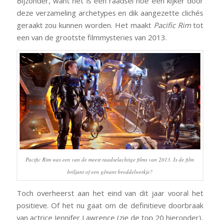
Bijzonder, want het is een raadsel hoe een kijker door
deze verzameling archetypes en dik aangezette clichés
geraakt zou kunnen worden. Het maakt
Pacific Rim
tot
een van de grootste filmmysteries van 2013.
Pacific Rim
was een van de meest raadselachtige films van 2013. Is de film
briljant of een gênant broddelwerkje?
Toch overheerst aan het eind van dit jaar vooral het
positieve. Of het nu gaat om de definitieve doorbraak
van actrice Jennifer Lawrence (zie de top 20 hieronder),