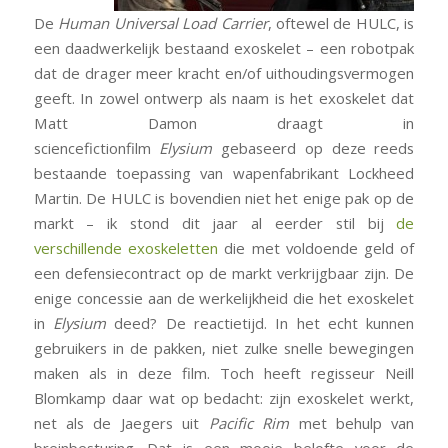
De
Human Universal Load Carrier
, oftewel de HULC, is
een daadwerkelijk bestaand exoskelet – een robotpak
dat de drager meer kracht en/of uithoudingsvermogen
geeft. In zowel ontwerp als naam is het exoskelet dat
Matt Damon draagt in
sciencefictionfilm
Elysium
gebaseerd op deze reeds
bestaande toepassing van wapenfabrikant Lockheed
Martin. De HULC is bovendien niet het enige pak op de
markt – ik stond dit jaar al eerder stil bij
de
verschillende exoskeletten
die met voldoende geld of
een defensiecontract op de markt verkrijgbaar zijn. De
enige concessie aan de werkelijkheid die het exoskelet
in
Elysium
deed? De reactietijd. In het echt kunnen
gebruikers in de pakken, niet zulke snelle bewegingen
maken als in deze film. Toch heeft regisseur Neill
Blomkamp daar wat op bedacht: zijn exoskelet werkt,
net als de Jaegers uit
Pacific Rim
met behulp van