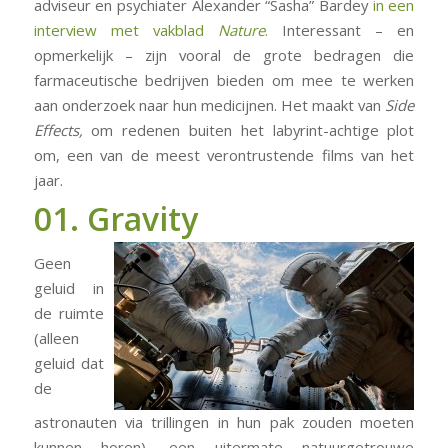
adviseur en psychiater Alexander “Sasha” Bardey
in een
interview met vakblad
Nature
.
Interessant – en
opmerkelijk – zijn vooral de grote bedragen die
farmaceutische bedrijven bieden om mee te werken
aan onderzoek naar hun medicijnen. Het maakt van
Side
Effects,
om redenen buiten het labyrint-achtige plot
om, een van de meest verontrustende films van het
jaar.
01. Gravity
Geen
geluid in
de ruimte
(alleen
geluid dat
de
astronauten via trillingen in hun pak zouden moeten
kunnen horen), een uitermate natuurgetrouwe