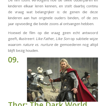
De film toont vervolgens hoe de twee ouderparen en
kinderen elkaar leren kennen, en stelt daarbij continu
de vraag wat belangrijker is: de genen die deze
kinderen aan hun originele ouders binden, of de zes
jaar opvoeding die beide zoons al ontvangen hebben.
Hoewel de film op die vraag geen echt antwoord
geeft, illustreert
Like Father, Like Son
op subtiele wijze
waarom
nature vs. nurture
de gemoederen nog altijd
blijft bezig houden.
09.
Thor: The Dark World