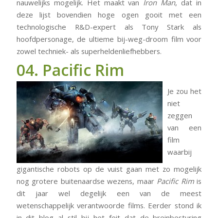
nauwelijks mogelijk. Het maakt van
Iron Man
, dat in
deze lijst bovendien hoge ogen gooit met een
technologische R&D-expert als Tony Stark als
hoofdpersonage, de ultieme bij-weg-droom film voor
zowel techniek- als superheldenliefhebbers.
04. Pacific Rim
Je zou het
niet
zeggen
van een
film
waarbij
gigantische robots op de vuist gaan met zo mogelijk
nog grotere buitenaardse wezens, maar
Pacific Rim
is
dit jaar wel degelijk een van de meest
wetenschappelijk verantwoorde films. Eerder stond ik
in dit blog al stil bij het feit dat de breinbesturing