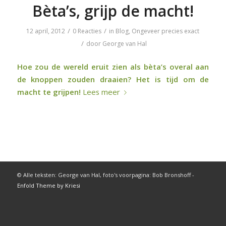
Bèta’s, grijp de macht!
/
/
12 april, 2012
0 Reacties
in
Blog
,
Ongeveer precies exact
/
door
George van Hal
Hoe zou de wereld eruit zien als bèta’s overal aan
de knoppen zouden draaien? Het is tijd om de
macht te grijpen!
Lees meer
© Alle teksten: George van Hal, foto's voorpagina: Bob Bronshoff -
Enfold Theme by Kriesi