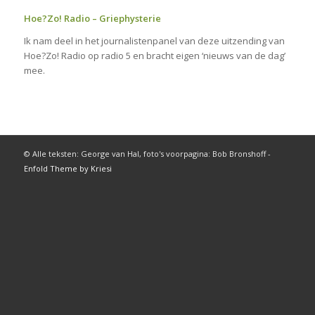
Hoe?Zo! Radio – Griephysterie
Ik nam deel in het journalistenpanel van deze uitzending van
Hoe?Zo! Radio op radio 5 en bracht eigen ‘nieuws van de dag’
mee.
© Alle teksten: George van Hal, foto's voorpagina: Bob Bronshoff -
Enfold Theme by Kriesi