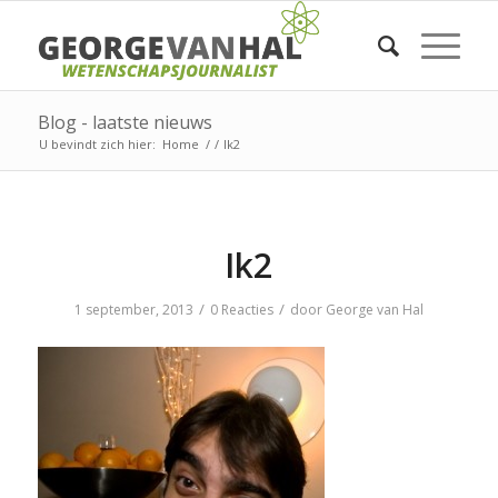
Blog - laatste nieuws
U bevindt zich hier:
Home
/
/
Ik2
Ik2
/
/
1 september, 2013
0 Reacties
door
George van Hal