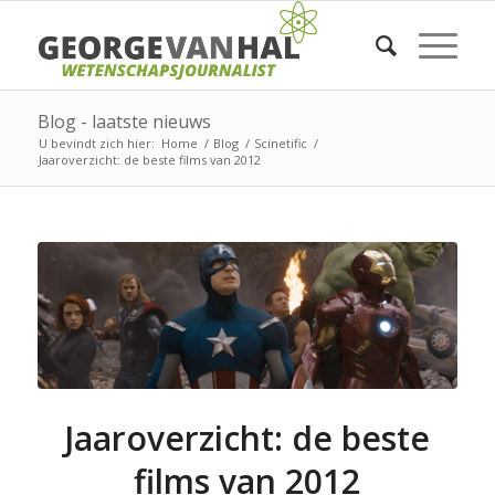
Blog - laatste nieuws
U bevindt zich hier:
Home
/
Blog
/
Scinetific
/
Jaaroverzicht: de beste films van 2012
Jaaroverzicht: de beste
films van 2012