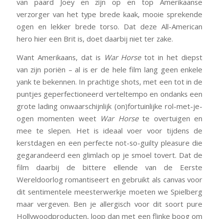
van paard Joey en zijn op en top Amerikaanse
verzorger van het type brede kaak, mooie sprekende
ogen en lekker brede torso. Dat deze All-American
hero hier een Brit is, doet daarbij niet ter zake.
Want Amerikaans, dat is
War Horse
tot in het diepst
van zijn poriën – al is er de hele film lang geen enkele
yank te bekennen. In prachtige shots, met een tot in de
puntjes geperfectioneerd verteltempo en ondanks een
grote lading onwaarschijnlijk (on)fortuinlijke rol-met-je-
ogen momenten weet
War Horse
te overtuigen en
mee te slepen. Het is ideaal voer voor tijdens de
kerstdagen en een perfecte not-so-guilty pleasure die
gegarandeerd een glimlach op je smoel tovert. Dat de
film daarbij de bittere ellende van de Eerste
Wereldoorlog romantiseert en gebruikt als canvas voor
dit sentimentele meesterwerkje moeten we Spielberg
maar vergeven. Ben je allergisch voor dit soort pure
Hollywoodproducten, loop dan met een flinke boog om