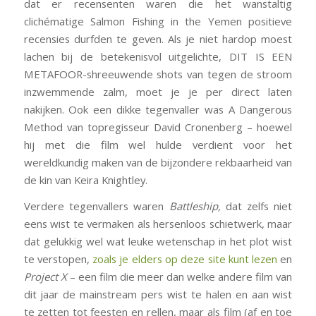
dat er recensenten waren die het wanstaltig
clichématige
Salmon Fishing in the Yemen
positieve
recensies durfden te geven. Als je niet hardop moest
lachen bij de betekenisvol uitgelichte, DIT IS EEN
METAFOOR-shreeuwende shots van tegen de stroom
inzwemmende zalm, moet je je per direct laten
nakijken. Ook een dikke tegenvaller was
A Dangerous
Method
van topregisseur David Cronenberg – hoewel
hij met die film wel hulde verdient voor het
wereldkundig maken van de bijzondere rekbaarheid van
de kin van Keira Knightley.
Verdere tegenvallers waren
Battleship,
dat zelfs niet
eens wist te vermaken als hersenloos schietwerk, maar
dat gelukkig wel wat leuke wetenschap in het plot wist
te verstopen,
zoals je elders op deze site kunt lezen
en
Project X
– een film die meer dan welke andere film van
dit jaar de mainstream pers wist te halen en aan wist
te zetten tot feesten en rellen, maar als film (af en toe