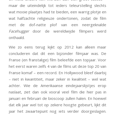
maar die uiteindelijk tot ieders teleurstelling slechts
wat mooie plaatjes had te bieden, een warrig plotje en
wat halfzachte religieuze ondertonen, zodat de film
met de dof-natte plof van een neergeknalde
Facehugger
door de wereldwijde filmpers werd
onthaald.
Wie zo eens terug kijkt op 2012 kan alleen maar
concluderen dat dit een bijzonder filmjaar was. De
Franse (en franstalige) film beleefde een topjaar. Voor
het eerst waren zelfs 4 van de films uit deze top 20 van
Franse komaf – een record. En Hollywood bleef daarbij
– niet in kwantiteit, maar zeker in kwaliteit – wel wat
achter. Wie de Amerikaanse eindejaarslijstjes erop
naslaat, ziet dan ook vooral veel film die hier pas in
januari en februari de bioscoop zullen halen. En hoewel
dat elk jaar wel tot op zekere hoogte gebeurt, lijkt dit
jaar het zwaartepunt nog iets verder doorgeslagen.