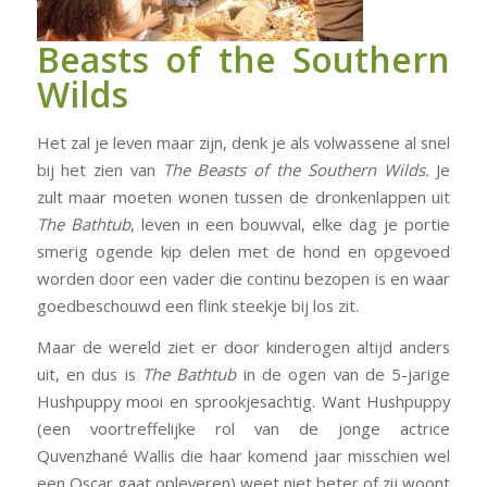
Beasts of the Southern
Wilds
Het zal je leven maar zijn, denk je als volwassene al snel
bij het zien van
The Beasts of the Southern Wilds.
Je
zult maar moeten wonen tussen de dronkenlappen uit
The Bathtub
, leven in een bouwval, elke dag je portie
smerig ogende kip delen met de hond en opgevoed
worden door een vader die continu bezopen is en waar
goedbeschouwd een flink steekje bij los zit.
Maar de wereld ziet er door kinderogen altijd anders
uit, en dus is
The Bathtub
in de ogen van de 5-jarige
Hushpuppy mooi en sprookjesachtig. Want Hushpuppy
(een voortreffelijke rol van de jonge actrice
Quvenzhané Wallis die haar komend jaar misschien wel
een Oscar gaat opleveren) weet niet beter of zij woont