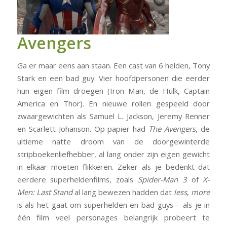
Avengers
Ga er maar eens aan staan. Een cast van 6 helden, Tony
Stark en een bad guy. Vier hoofdpersonen die eerder
hun eigen film droegen (Iron Man, de Hulk, Captain
America en Thor). En nieuwe rollen gespeeld door
zwaargewichten als Samuel L. Jackson, Jeremy Renner
en Scarlett Johanson. Op papier had
The Avengers
, de
ultieme natte droom van de doorgewinterde
stripboekenliefhebber, al lang onder zijn eigen gewicht
in elkaar moeten flikkeren. Zeker als je bedenkt dat
eerdere superheldenfilms, zoals
Spider-Man 3
of
X-
Men: Last Stand
al lang bewezen hadden dat
less
,
more
is als het gaat om superhelden en bad guys – als je in
één film veel personages belangrijk probeert te