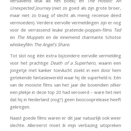
verslavend leuk als het boek) en
The Hobbit: An
Unexpected Journey
(niet zo goed als zijn grote broer,
maar niet zo traag of slecht als menig recensie deed
vermoeden). Verdere eervolle vermeldingen zijn er nog
voor de verrassend leuke pratende-poppen-films
Ted
en
The Muppets
en de innemend charmante Schotse
whiskeyfilm
The Angel’s Share
.
Tot slot nog één extra bijzondere eervolle vermelding
voor het prachtige
Death of a Superhero,
waarin een
jongetje met kanker toevlucht zoekt in een door hem
getekende fantasiewereld waar hij de superheld is. Eén
van de mooiste films van het jaar die bovendien zéker
een plekje in deze top 20 had veroverd – ware het niet
dat hij in Nederland (nog?) geen bioscooprelease heeft
gekregen.
Naast goede films waren er dit jaar natuurlijk ook weer
slechte. Allereerst moet ik mijn verbazing uitspreken