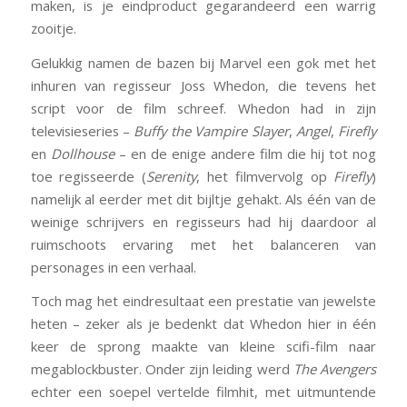
maken, is je eindproduct gegarandeerd een warrig
zooitje.
Gelukkig namen de bazen bij Marvel een gok met het
inhuren van regisseur Joss Whedon, die tevens het
script voor de film schreef. Whedon had in zijn
televisieseries –
Buffy the Vampire Slayer
,
Angel
,
Firefly
en
Dollhouse
– en de enige andere film die hij tot nog
toe regisseerde (
Serenity
, het filmvervolg op
Firefly
)
namelijk al eerder met dit bijltje gehakt. Als één van de
weinige schrijvers en regisseurs had hij daardoor al
ruimschoots ervaring met het balanceren van
personages in een verhaal.
Toch mag het eindresultaat een prestatie van jewelste
heten – zeker als je bedenkt dat Whedon hier in één
keer de sprong maakte van kleine scifi-film naar
megablockbuster. Onder zijn leiding werd
The Avengers
echter een soepel vertelde filmhit, met uitmuntende