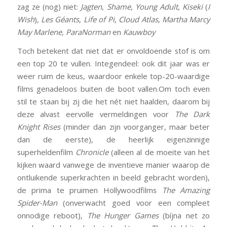
zag ze (nog) niet:
Jagten
,
Shame
,
Young Adult
,
Kiseki
(
I
Wish
),
Les Géants
,
Life of Pi
,
Cloud Atlas
,
Martha Marcy
May Marlene,
ParaNorman
en
Kauwboy
Toch betekent dat niet dat er onvoldoende stof is om
een top 20 te vullen. Integendeel: ook dit jaar was er
weer ruim de keus, waardoor enkele top-20-waardige
films genadeloos buiten de boot vallen.Om toch even
stil te staan bij zij die het nét niet haalden, daarom bij
deze alvast eervolle vermeldingen voor
The Dark
Knight Rises
(minder dan zijn voorganger, maar beter
dan de eerste), de heerlijk eigenzinnige
superheldenfilm
Chronicle
(alleen al de moeite van het
kijken waard vanwege de inventieve manier waarop de
ontluikende superkrachten in beeld gebracht worden),
de prima te pruimen Hollywoodfilms
The Amazing
Spider-Man
(onverwacht goed voor een compleet
onnodige reboot),
The Hunger Games
(bíjna net zo