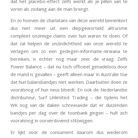
dat het placebo-effect zelfs werkt als je pillen van te
voren als zodanig aan de man brengt.
En zo hoeven de charlatans van deze wereld binnenkort
dus niet meer uit een diepgeworteld altruïsme
compleet onzinnige claims over hun waren te doen. Of
dat zal helpen de onzindichtheid van onze wereld te
verlagen om zo een gedegen-informatie-nirwana te
bereiken, is echter nog maar zeer de vraag. Zelfs
Power Balance – dat nu toch officieel genadeloos door
de mand is gevallen – geeft alleen maar in Australië toe
dat hun balansbandjes niet werken. Daarbuiten doen ze
vooralsnog of hun neus bloedt. En ook de Nederlandse
distributeur, Surf Unlimited Trading – die tijdens het
WK nog van de daken schreeuwde dat er duizenden
bandjes per dag over de toonbank gingen – hult zich
vooralsnog in oorverdovend stilzwijgen.
Er lijkt voor de consument daarom dus wederom