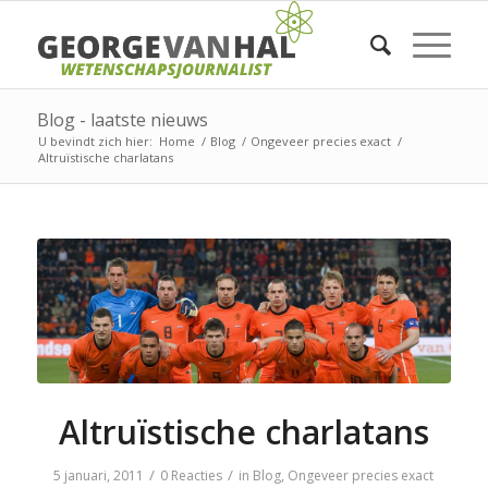
Blog - laatste nieuws
U bevindt zich hier:
Home
/
Blog
/
Ongeveer precies exact
/
Altruïstische charlatans
Altruïstische charlatans
/
/
5 januari, 2011
0 Reacties
in
Blog
,
Ongeveer precies exact